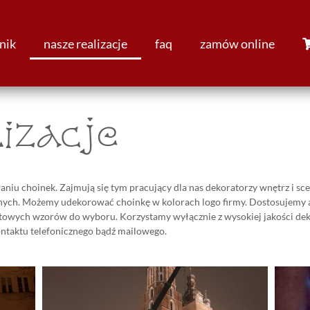
nik
nasze realizacje
faq
zamów online
izacje
iu choinek. Zajmują się tym pracujący dla nas dekoratorzy wnętrz i sce
nych. Możemy udekorować choinkę w kolorach logo firmy. Dostosujemy ar
owych wzorów do wyboru. Korzystamy wyłącznie z wysokiej jakości deko
ontaktu telefonicznego bądź mailowego.