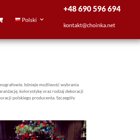
+48 690 596 694
Polski
kontakt@choinka.net
nografowie. Istnieje możliwość wybrania
anżację, kolorystykę oraz rodzaj dekoracji
racji polskiego producenta. Szczegóły