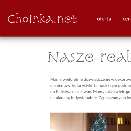
Choinka.net
oferta
cen
Nasze real
Mamy wieloletnie doświadczenie w dekorowan
elementów, kolorystyki, lampek i tym podob
do Państwa oczekiwań. Mamy także wiele got
ustalane są indywidualnie. Zapraszamy do k