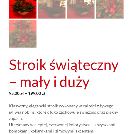
Stroik świąteczny
– mały i duży
95,00
zł
–
199,00
zł
Klasyczny, elegancki stroik wykonany w całości z żywego
igliwia nobilis, które długo zachowuje świeżość oraz piękny
zapach.
Utrzymany w ciepłej, czerwonej kolorystyce – z szyszkami,
bombkami, kokardkami i zimowymi akcentami.