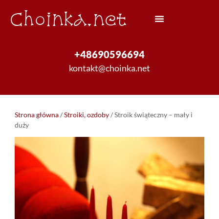
Choinka.net
+48690596694
kontakt@choinka.net
Strona główna
/
Stroiki, ozdoby
/ Stroik świąteczny – mały i
duży