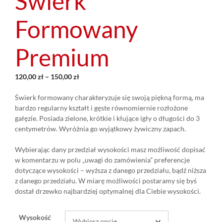
Świerk
Formowany
Premium
120,00
zł
–
150,00
zł
Świerk formowany charakteryzuje się swoją piękną formą, ma
bardzo regularny kształt i gęste równomiernie rozłożone
gałęzie. Posiada zielone, krótkie i kłujące igły o długości do 3
centymetrów. Wyróżnia go wyjątkowy żywiczny zapach.
Wybierając dany przedział wysokości masz możliwość dopisać
w komentarzu w polu „uwagi do zamówienia” preferencje
dotyczące wysokości – wyższa z danego przedziału, bądź niższa
z danego przedziału. W miarę możliwości postaramy się byś
dostał drzewko najbardziej optymalnej dla Ciebie wysokości.
Wysokość